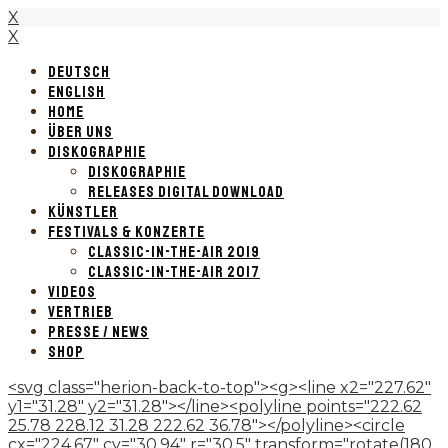
X
X
DEUTSCH
ENGLISH
HOME
ÜBER UNS
DISKOGRAPHIE
DISKOGRAPHIE
RELEASES DIGITAL DOWNLOAD
KÜNSTLER
FESTIVALS & KONZERTE
CLASSIC-IN-THE-AIR 2019
CLASSIC-IN-THE-AIR 2017
VIDEOS
VERTRIEB
PRESSE / NEWS
SHOP
<svg class="herion-back-to-top"><g><line x2="227.62"
y1="31.28" y2="31.28"></line><polyline points="222.62
25.78 228.12 31.28 222.62 36.78"></polyline><circle
cx="224.67" cy="30.94" r="30.5" transform="rotate(180