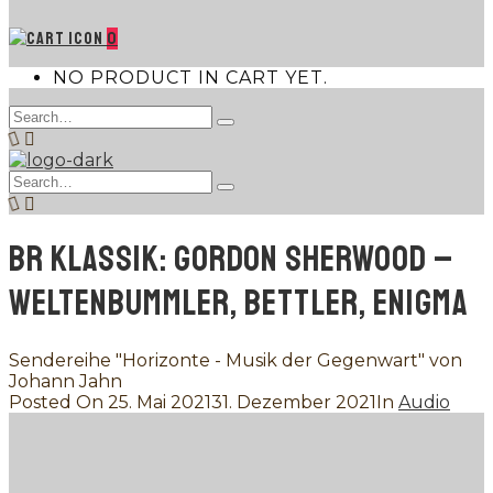
0
NO PRODUCT IN CART YET.
Search
Type
for:
and
hit
Search
enter
Type
for:
and
hit
enter
BR KLASSIK: GORDON SHERWOOD –
WELTENBUMMLER, BETTLER, ENIGMA
Sendereihe "Horizonte - Musik der Gegenwart" von
Johann Jahn
Posted On
25. Mai 2021
31. Dezember 2021
In
Audio