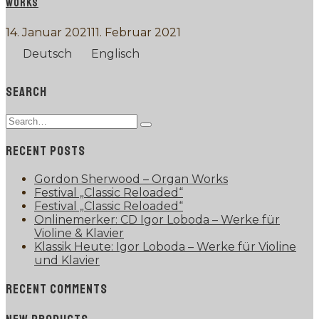
WORKS
14. Januar 2021
11. Februar 2021
Deutsch
Englisch
SEARCH
Search
Type
for:
and
RECENT POSTS
hit
enter
Gordon Sherwood – Organ Works
Festival „Classic Reloaded“
Festival „Classic Reloaded“
Onlinemerker: CD Igor Loboda – Werke für
Violine & Klavier
Klassik Heute: Igor Loboda – Werke für Violine
und Klavier
RECENT COMMENTS