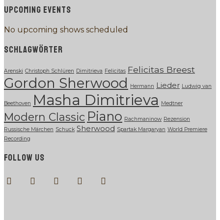
UPCOMING EVENTS
No upcoming shows scheduled
SCHLAGWÖRTER
Felicitas Breest
Arenski
Christoph Schlüren
Dimitrieva
Felicitas
Gordon Sherwood
Lieder
Hermann
Ludwig van
Masha Dimitrieva
Beethoven
Medtner
Piano
Modern Classic
Rachmaninow
Rezension
Sherwood
Russische Märchen
Schuck
Spartak Margaryan
World Premiere
Recording
FOLLOW US