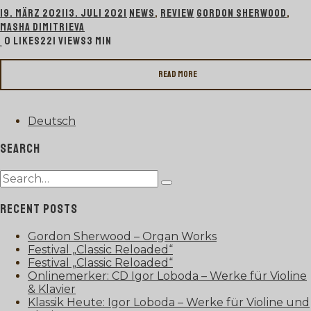
19. MÄRZ 2021
13. JULI 2021
NEWS
,
REVIEW
GORDON SHERWOOD
,
MASHA DIMITRIEVA
0
LIKES
221 VIEWS
3 MIN
Read more
Deutsch
SEARCH
Search
Type
for:
and
RECENT POSTS
hit
enter
Gordon Sherwood – Organ Works
Festival „Classic Reloaded“
Festival „Classic Reloaded“
Onlinemerker: CD Igor Loboda – Werke für Violine
& Klavier
Klassik Heute: Igor Loboda – Werke für Violine und