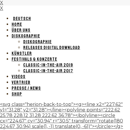
X
X
DEUTSCH
HOME
ÜBER UNS
DISKOGRAPHIE
DISKOGRAPHIE
RELEASES DIGITAL DOWNLOAD
KÜNSTLER
FESTIVALS & KONZERTE
CLASSIC-IN-THE-AIR 2019
CLASSIC-IN-THE-AIR 2017
VIDEOS
VERTRIEB
PRESSE / NEWS
SHOP
<svg class="herion-back-to-top"><g><line x2="227.62"
y1="31.28" y2="31.28"></line><polyline points="222.62
25.78 228.12 31.28 222.62 36.78"></polyline><circle
cx="224.67" cy="30.94" r="30.5" transform="rotate(180
224.67 30.94) scale(1, -1) translate(0, -61)"></circle></g>