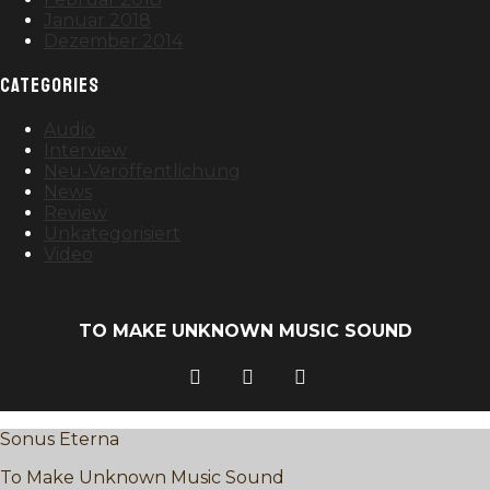
Januar 2018
Dezember 2014
CATEGORIES
Audio
Interview
Neu-Veröffentlichung
News
Review
Unkategorisiert
Video
TO MAKE UNKNOWN MUSIC SOUND
Sonus Eterna
To Make Unknown Music Sound