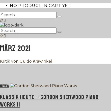
NO PRODUCT IN CART YET.
Search
Type
for:
and
hit
Search
enter
Type
for:
and
hit
MÄRZ 2021
enter
Kritik von Guido Krawinkel
NEWS
KLASSIK HEUTE – GORDON SHERWOOD PIANO
WORKS II