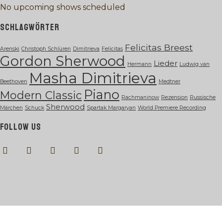
No upcoming shows scheduled
SCHLAGWÖRTER
Felicitas Breest
Arenski
Christoph Schlüren
Dimitrieva
Felicitas
Gordon Sherwood
Lieder
Hermann
Ludwig van
Masha Dimitrieva
Beethoven
Medtner
Piano
Modern Classic
Rachmaninow
Rezension
Russische
Sherwood
Märchen
Schuck
Spartak Margaryan
World Premiere Recording
FOLLOW US