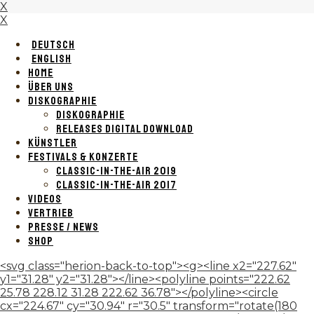
X
X
DEUTSCH
ENGLISH
HOME
ÜBER UNS
DISKOGRAPHIE
DISKOGRAPHIE
RELEASES DIGITAL DOWNLOAD
KÜNSTLER
FESTIVALS & KONZERTE
CLASSIC-IN-THE-AIR 2019
CLASSIC-IN-THE-AIR 2017
VIDEOS
VERTRIEB
PRESSE / NEWS
SHOP
<svg class="herion-back-to-top"><g><line x2="227.62"
y1="31.28" y2="31.28"></line><polyline points="222.62
25.78 228.12 31.28 222.62 36.78"></polyline><circle
cx="224.67" cy="30.94" r="30.5" transform="rotate(180