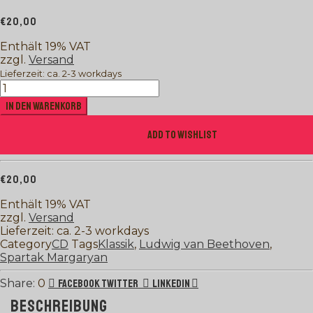
€
20,00
Enthält 19% VAT
zzgl.
Versand
Lieferzeit: ca. 2-3 workdays
Ludwig
van
In den Warenkorb
Beethoven
-
Add to wishlist
Diabelli-
Variationen
Menge
€
20,00
Enthält 19% VAT
zzgl.
Versand
Lieferzeit: ca. 2-3 workdays
Category
CD
Tags
Klassik
,
Ludwig van Beethoven
,
Spartak Margaryan
0
Facebook
Twitter
LinkedIn
BESCHREIBUNG