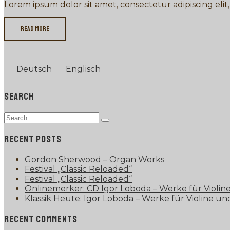
Lorem ipsum dolor sit amet, consectetur adipiscing elit, 
Read more
Deutsch
Englisch
SEARCH
Search
Type
for:
and
RECENT POSTS
hit
enter
Gordon Sherwood – Organ Works
Festival „Classic Reloaded“
Festival „Classic Reloaded“
Onlinemerker: CD Igor Loboda – Werke für Violine
Klassik Heute: Igor Loboda – Werke für Violine und
RECENT COMMENTS