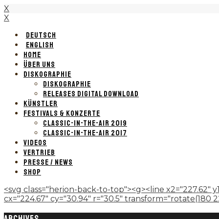
X
X
DEUTSCH
ENGLISH
HOME
ÜBER UNS
DISKOGRAPHIE
DISKOGRAPHIE
RELEASES DIGITAL DOWNLOAD
KÜNSTLER
FESTIVALS & KONZERTE
CLASSIC-IN-THE-AIR 2019
CLASSIC-IN-THE-AIR 2017
VIDEOS
VERTRIEB
PRESSE / NEWS
SHOP
<svg class="herion-back-to-top"><g><line x2="227.62" y1
cx="224.67" cy="30.94" r="30.5" transform="rotate(180 224.
ARCHIVES