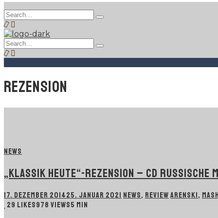
Search
Type
for:
and
hit
Search
enter
Type
for:
and
hit
enter
REZENSION
NEWS
„KLASSIK HEUTE“-REZENSION – CD RUSSISCHE 
17. DEZEMBER 2014
25. JANUAR 2021
NEWS
,
REVIEW
ARENSKI
,
MASH
29
LIKES
978 VIEWS
5 MIN