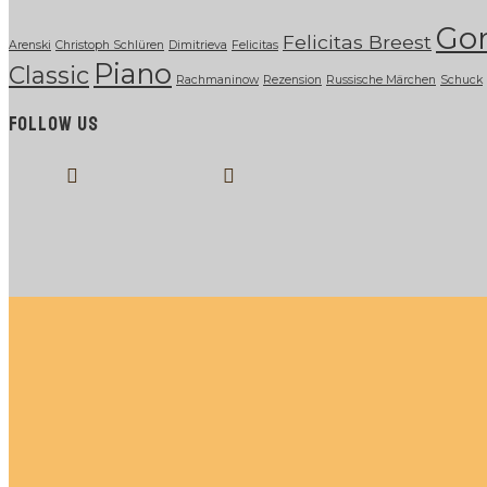
Go
Felicitas Breest
Arenski
Christoph Schlüren
Dimitrieva
Felicitas
Piano
Classic
Rachmaninow
Rezension
Russische Märchen
Schuck
FOLLOW US