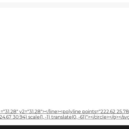
="31.28" y2="31.28"></line><polyline points="222.62 25.78
67 30.94) scale(1, -1) translate(0, -61)"></circle></g></sv