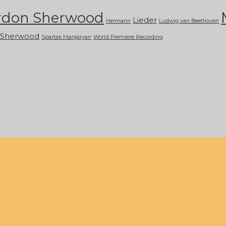
rdon Sherwood
Lieder
Hermann
Ludwig van Beethoven
Sherwood
Spartak Margaryan
World Premiere Recording