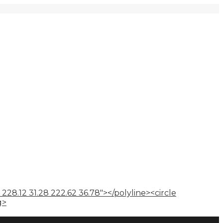
 228.12 31.28 222.62 36.78"></polyline><circle
g>