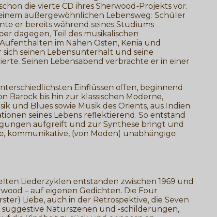
schon die vierte CD ihres Sherwood-Projekts vor.
t einem außergewöhnlichen Lebensweg: Schüler
nnte er bereits während seines Studiums
aber dagegen, Teil des musikalischen
 Aufenthalten im Nahen Osten, Kenia und
 er sich seinen Lebensunterhalt und seine
zierte. Seinen Lebensabend verbrachte er in einer
unterschiedlichsten Einflüssen offen, beginnend
n Barock bis hin zur klassischen Moderne,
k und Blues sowie Musik des Orients, aus Indien
ationen seines Lebens reflektierend. So entstand
gungen aufgreift und zur Synthese bringt und
he, kommunikative, (von Moden) unabhängige
elten Liederzyklen entstanden zwischen 1969 und
erwood – auf eigenen Gedichten. Die Four
ter) Liebe, auch in der Retrospektive, die Seven
r suggestive Naturszenen und -schilderungen,