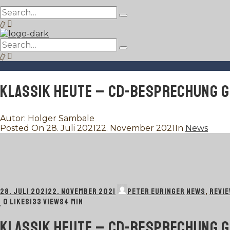
Search
Type
for:
and
hit
Search
enter
Type
for:
and
hit
enter
KLASSIK HEUTE – CD-BESPRECHUNG G
Autor: Holger Sambale
Posted On
28. Juli 2021
22. November 2021
In
News
28. JULI 2021
22. NOVEMBER 2021
PETER EURINGER
NEWS
,
REVI
0
LIKES
133 VIEWS
4 MIN
KLASSIK HEUTE – CD-BESPRECHUNG G