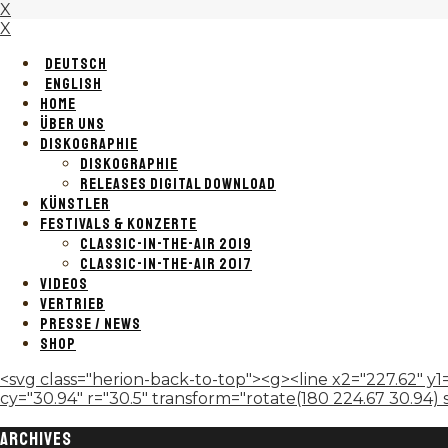
X
X
DEUTSCH
ENGLISH
HOME
ÜBER UNS
DISKOGRAPHIE
DISKOGRAPHIE
RELEASES DIGITAL DOWNLOAD
KÜNSTLER
FESTIVALS & KONZERTE
CLASSIC-IN-THE-AIR 2019
CLASSIC-IN-THE-AIR 2017
VIDEOS
VERTRIEB
PRESSE / NEWS
SHOP
<svg class="herion-back-to-top"><g><line x2="227.62" y1=
cy="30.94" r="30.5" transform="rotate(180 224.67 30.94) sca
ARCHIVES