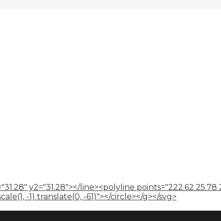
"31.28" y2="31.28"></line><polyline points="222.62 25.78 
le(1, -1) translate(0, -61)"></circle></g></svg>