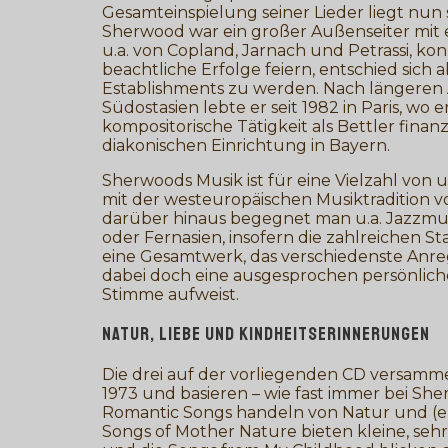
Gesamteinspielung seiner Lieder liegt nun 
Sherwood war ein großer Außenseiter mi
u.a. von Copland, Jarnach und Petrassi, ko
beachtliche Erfolge feiern, entschied sich 
Establishments zu werden. Nach längeren
Südostasien lebte er seit 1982 in Paris, wo
kompositorische Tätigkeit als Bettler finan
diakonischen Einrichtung in Bayern.
Sherwoods Musik ist für eine Vielzahl von 
mit der westeuropäischen Musiktradition vo
darüber hinaus begegnet man u.a. Jazzmusi
oder Fernasien, insofern die zahlreichen St
eine Gesamtwerk, das verschiedenste Anre
dabei doch eine ausgesprochen persönlic
Stimme aufweist.
NATUR, LIEBE UND KINDHEITSERINNERUNGEN
Die drei auf der vorliegenden CD versamm
1973 und basieren – wie fast immer bei Sh
Romantic Songs handeln von Natur und (ers
Songs of Mother Nature bieten kleine, seh