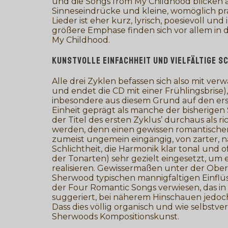
und die Songs from My Childhood blicken a
Sinneseindrücke und kleine, womöglich p
Lieder ist eher kurz, lyrisch, poesievoll 
größere Emphase finden sich vor allem in
My Childhood.
KUNSTVOLLE EINFACHHEIT UND VIELFÄLTIGE S
Alle drei Zyklen befassen sich also mit ve
und endet die CD mit einer Frühlingsbrise)
inbesondere aus diesem Grund auf den erst
Einheit geprägt als manche der bisherigen
der Titel des ersten Zyklus’ durchaus als 
werden, denn einen gewissen romantischen 
zumeist ungemein eingängig, von zarter, na
Schlichtheit, die Harmonik klar tonal und o
der Tonarten) sehr gezielt eingesetzt, um
realisieren. Gewissermaßen unter der Ober
Sherwood typischen mannigfaltigen Einflüsse
der Four Romantic Songs verwiesen, das in 
suggeriert, bei näherem Hinschauen jedoch 
Dass dies völlig organisch und wie selbstve
Sherwoods Kompositionskunst.