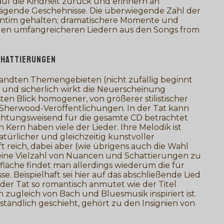
uf die Kindheit zurück und erinnern an
rägende Geschehnisse. Die überwiegende Zahl der
und intim gehalten; dramatischere Momente und
 den umfangreicheren Liedern aus den Songs from
CHATTIERUNGEN
rwandten Themengebieten (nicht zufällig beginnt
, und sicherlich wirkt die Neuerscheinung
en Blick homogener, von größerer stilistischer
 Sherwood-Veröffentlichungen. In der Tat kann
richtungsweisend für die gesamte CD betrachtet
Kern haben viele der Lieder. Ihre Melodik ist
türlicher und gleichzeitig kunstvoller
ft reich, dabei aber (wie übrigens auch die Wahl
 eine Vielzahl von Nuancen und Schattierungen zu
fläche findet man allerdings wiederum die für
. Beispielhaft sei hier auf das abschließende Lied
der Tat so romantisch anmutet wie der Titel
zugleich von Bach und Bluesmusik inspiriert ist.
rständlich geschieht, gehört zu den Insignien von