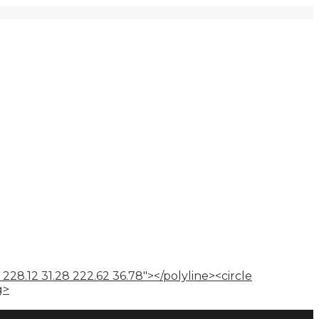
 228.12 31.28 222.62 36.78"></polyline><circle
g>