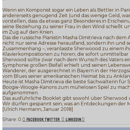
Wenn ein Komponist sogar ein Leben als Bettler in Pa
andererseits genügend Zeit (und das wenige Geld, wa
vorstellen, dass da etwas ganz Besonderes in Erscheinu
seine Beziehung zu seiner Frau in den Wind schießt und
im Zug auf den Knien.
Das die russische Pianistin Masha Dimitrieva nach de
nicht nur seine Adresse herausfand, sondern ihn und s
Zusammenhang –, veranlasste Sherwoood zu einem ihr g
Klavierkompositionen zu hören, die sofort unmittelbar
Sherwood sollte zwar nach dem Wunsch des Vaters eine 
Symphonie großen Beifall erhielt und seinen Lebensweg
Wanderer, der ausgerechnet in Bayern in der Herzogsä
vom Blues seiner amerikanischen Heimat bis zu Ankläng
Heute ist Masha Dimitrieva die beste Sachwalterin für
Boogie-Woogie-Kanons zum mühelosen Spiel zu machen, 
aufgenommen.
Das ausführliche Booklet gibt sowohl über Sherwood 
Wir dürfen gespannt sein, was an Entdeckungen der Mu
[Ulrich Hermann, Januar 2018]
0
Facebook
Twitter
LinkedIn