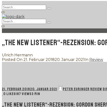
Search
Type
for:
and
hit
Search
enter
Type
for:
and
hit
enter
„THE NEW LISTENER“-REZENSION: GO
Ulrich Hermann
Posted On
21. Februar 2018
20. Januar 2021
In
Review
21. FEBRUAR 2018
20. JANUAR 2021
PETER EURINGER
REVIEW
DI
0
LIKES
187 VIEWS
3 MIN
„THE NEW LISTENER“-REZENSION: GORDON SHERW