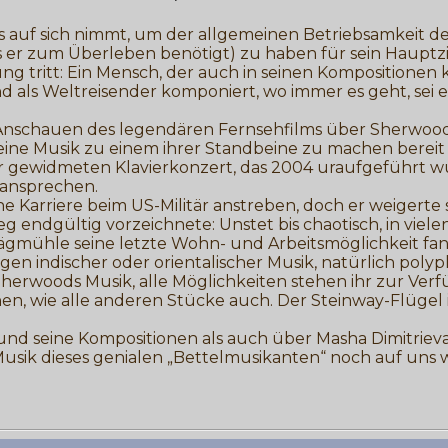
ris auf sich nimmt, um der allgemeinen Betriebsamkeit 
s er zum Überleben benötigt) zu haben für sein Hauptz
ng tritt: Ein Mensch, der auch in seinen Kompositionen 
 als Weltreisender komponiert, wo immer es geht, sei es
m Anschauen des legendären Fernsehfilms über Sherwood
eine Musik zu einem ihrer Standbeine zu machen bereit 
ewidmeten Klavierkonzert, das 2004 uraufgeführt wurde
 ansprechen.
Karriere beim US-Militär anstreben, doch er weigerte s
 endgültig vorzeichnete: Unstet bis chaotisch, in viele
gmühle seine letzte Wohn- und Arbeitsmöglichkeit fand
en indischer oder orientalischer Musik, natürlich poly
 Sherwoods Musik, alle Möglichkeiten stehen ihr zur Ve
wie alle anderen Stücke auch. Der Steinway-Flügel ist
und seine Kompositionen als auch über Masha Dimitriev
sik dieses genialen „Bettelmusikanten“ noch auf uns w