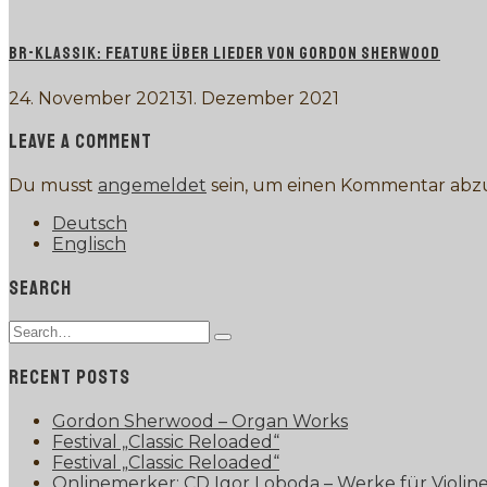
BR-KLASSIK: FEATURE ÜBER LIEDER VON GORDON SHERWOOD
24. November 2021
31. Dezember 2021
LEAVE A COMMENT
Du musst
angemeldet
sein, um einen Kommentar abz
Deutsch
Englisch
SEARCH
Search
Type
for:
and
RECENT POSTS
hit
enter
Gordon Sherwood – Organ Works
Festival „Classic Reloaded“
Festival „Classic Reloaded“
Onlinemerker: CD Igor Loboda – Werke für Violine