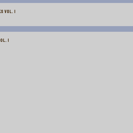
 VOL. I
OL. I