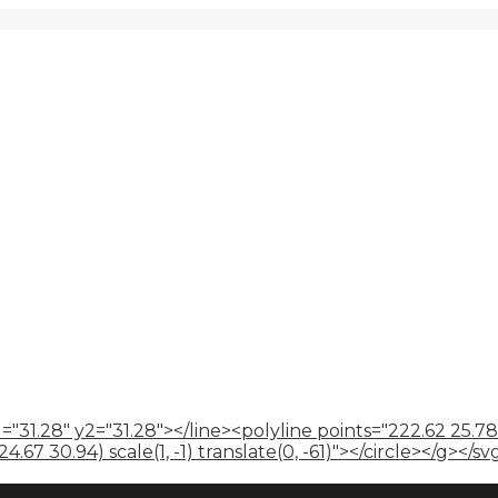
="31.28" y2="31.28"></line><polyline points="222.62 25.78
67 30.94) scale(1, -1) translate(0, -61)"></circle></g></sv