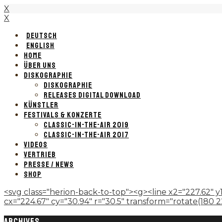
X
X
DEUTSCH
ENGLISH
HOME
ÜBER UNS
DISKOGRAPHIE
DISKOGRAPHIE
RELEASES DIGITAL DOWNLOAD
KÜNSTLER
FESTIVALS & KONZERTE
CLASSIC-IN-THE-AIR 2019
CLASSIC-IN-THE-AIR 2017
VIDEOS
VERTRIEB
PRESSE / NEWS
SHOP
<svg class="herion-back-to-top"><g><line x2="227.62" y1
cx="224.67" cy="30.94" r="30.5" transform="rotate(180 224.
ARCHIVES