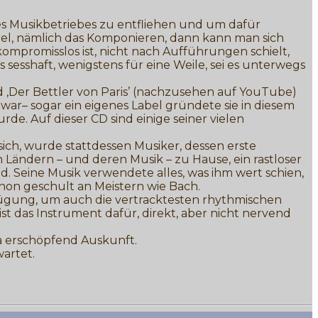
des Musikbetriebes zu entfliehen und um dafür
iel, nämlich das Komponieren, dann kann man sich
kompromisslos ist, nicht nach Aufführungen schielt,
 sesshaft, wenigstens für eine Weile, sei es unterwegs
 ‚Der Bettler von Paris’ (nachzusehen auf YouTube)
war– sogar ein eigenes Label gründete sie in diesem
. Auf dieser CD sind einige seiner vielen
ich, wurde stattdessen Musiker, dessen erste
n Ländern – und deren Musik – zu Hause, ein rastloser
. Seine Musik verwendete alles, was ihm wert schien,
phon geschult an Meistern wie Bach.
rfügung, um auch die vertracktesten rhythmischen
 das Instrument dafür, direkt, aber nicht nervend
a erschöpfend Auskunft.
artet.