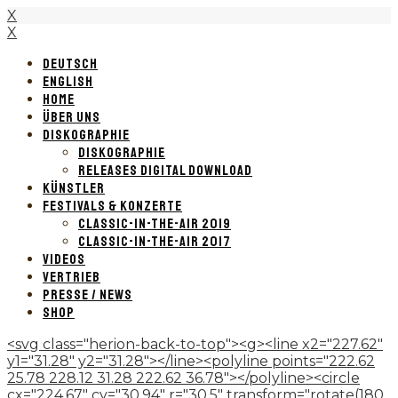
X
X
DEUTSCH
ENGLISH
HOME
ÜBER UNS
DISKOGRAPHIE
DISKOGRAPHIE
RELEASES DIGITAL DOWNLOAD
KÜNSTLER
FESTIVALS & KONZERTE
CLASSIC-IN-THE-AIR 2019
CLASSIC-IN-THE-AIR 2017
VIDEOS
VERTRIEB
PRESSE / NEWS
SHOP
<svg class="herion-back-to-top"><g><line x2="227.62"
y1="31.28" y2="31.28"></line><polyline points="222.62
25.78 228.12 31.28 222.62 36.78"></polyline><circle
cx="224.67" cy="30.94" r="30.5" transform="rotate(180