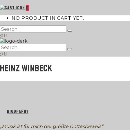
0
NO PRODUCT IN CART YET.
Search
Type
for:
and
hit
Search
enter
Type
for:
and
hit
HEINZ WINBECK
enter
BIOGRAPHY
„Musik ist für mich der größte Gottesbeweis“