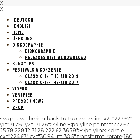
X
X
DEUTSCH
ENGLISH
HOME
ÜBER UNS
DISKOGRAPHIE
DISKOGRAPHIE
RELEASES DIGITAL DOWNLOAD
KÜNSTLER
FESTIVALS & KONZERTE
CLASSIC-IN-THE-AIR 2019
CLASSIC-IN-THE-AIR 2017
VIDEOS
VERTRIEB
PRESSE / NEWS
SHOP
<svg class="herion-back-to-top"><g><line x2="227.62"
y1="31.28" y2="31.28"></line><polyline points="222.62
25.78 228.12 31.28 222.62 36.78"></polyline><circle
cx="224.67" cy="30.94" r="30.5" transform="rotate(180