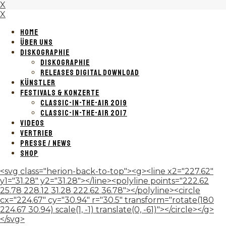
X
X
HOME
ÜBER UNS
DISKOGRAPHIE
DISKOGRAPHIE
RELEASES DIGITAL DOWNLOAD
KÜNSTLER
FESTIVALS & KONZERTE
CLASSIC-IN-THE-AIR 2019
CLASSIC-IN-THE-AIR 2017
VIDEOS
VERTRIEB
PRESSE / NEWS
SHOP
<svg class="herion-back-to-top"><g><line x2="227.62"
y1="31.28" y2="31.28"></line><polyline points="222.62
25.78 228.12 31.28 222.62 36.78"></polyline><circle
cx="224.67" cy="30.94" r="30.5" transform="rotate(180
224.67 30.94) scale(1, -1) translate(0, -61)"></circle></g>
</svg>