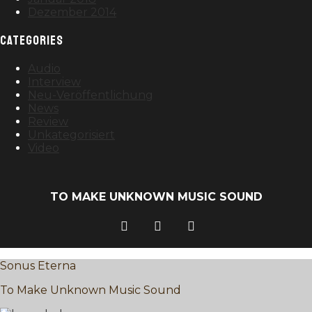
Dezember 2014
CATEGORIES
Audio
Interview
Neu-Veröffentlichung
News
Review
Unkategorisiert
Video
TO MAKE UNKNOWN MUSIC SOUND
Sonus Eterna
To Make Unknown Music Sound